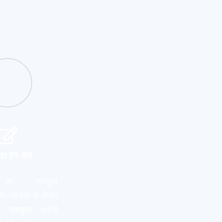
हा रंग-रूप
ट का सबकुछ
रंग-योजना से लेकर
 सबकुछ अपनी