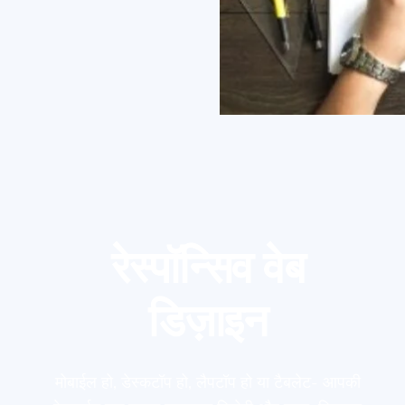
रेस्पॉन्सिव वेब
डिज़ाइन
मोबाईल हो, डेस्कटॉप हो, लैपटॉप हो या टैबलेट- आपकी